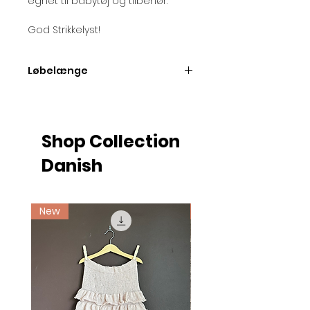
egnet til babytøj og tilbehør.
God Strikkelyst!
Løbelænge
Løbelængde pr. 50 gram nøgle =
ca. 200 meter.
Shop Collection
Danish
New
Ny