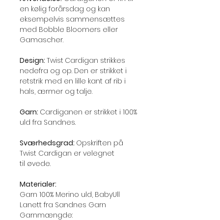
en kølig forårsdag og kan
eksempelvis sammensættes
med Bobble Bloomers eller
Gamascher.
Design:
Twist
Cardigan strikkes
nedefra og op. Den er strikket i
retstrik med en lille kant af rib i
hals, ærmer og talje.
Garn:
Cardiganen er strikket i 100%
uld fra Sandnes.
Sværhedsgrad:
Opskriften på
Twist Cardigan er velegnet
til øvede.
Materialer:
Garn 100% Merino uld, BabyUll
Lanett fra Sandnes Garn
Garnmængde: