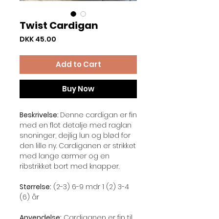
Twist Cardigan
Price
DKK 45.00
Add to Cart
Buy Now
Beskrivelse:
Denne cardigan er fin
med en flot detalje med raglan
snoninger, dejlig lun og blød for
den lille ny. Cardiganen er strikket
med lange ærmer og en
ribstrikket bort med knapper.
Størrelse:
(2-3) 6-9 mdr 1 (2) 3-4
(6) år
Anvendelse:
Cardiganen er fin til