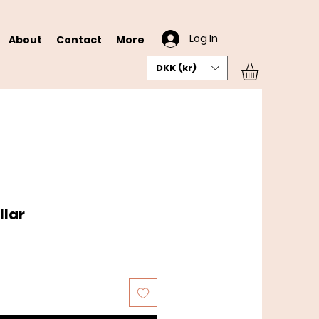
Log In
About
Contact
More
DKK (kr)
llar