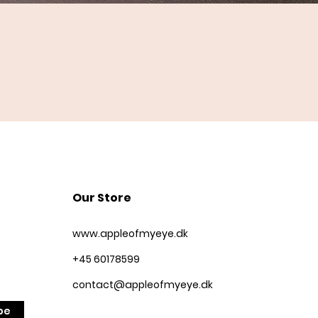
Quick View
Our Store
www.appleofmyeye.dk
+45 60178599
contact@appleofmyeye.dk
be