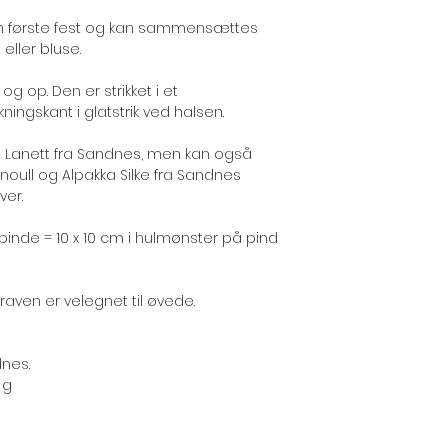
den første fest og kan sammensættes
ller bluse.
og op. Den er strikket i et
ingskant i glatstrik ved halsen.
ull Lanett fra Sandnes, men kan også
inoull og Alpakka Silke fra Sandnes
ver.
pinde = 10 x 10 cm i hulmønster på pind
raven er velegnet til øvede.
dnes.
 g