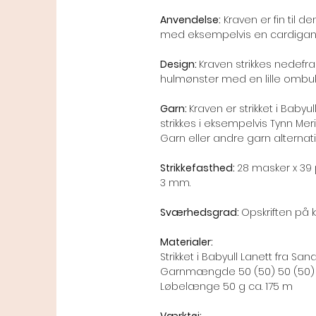
Anvendelse:
Kraven er fin til 
med eksempelvis en cardigan e
Design:
Kraven strikkes nedefra 
hulmønster med en lille ombukn
Garn:
Kraven er strikket i Baby
strikkes i eksempelvis Tynn Mer
Garn eller andre garn alternati
Strikkefasthed:
28 masker x 39 
3 mm.
Sværhedsgrad:
Opskriften på k
Materialer:
S
trikket i Babyull Lanett fra San
Garnmængde 50 (50) 50 (50)
Løbelænge 50 g ca. 175 m
Værktøj: