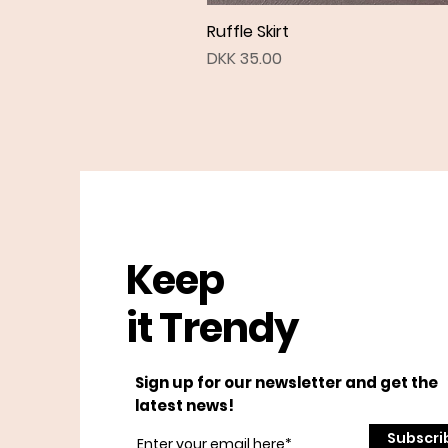
Ruffle Skirt
Price
DKK 35.00
Keep
it Trendy
Sign up for our newsletter and get the
latest news!
Subscri