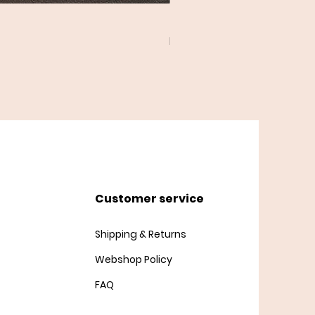
Twist Cardigan
Price
DKK 45.00
Customer service
Shipping & Returns
Webshop Policy
FAQ