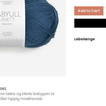
Add to Cart
Løbelænge
Løbelængde pr. 50 
6062
ores lækre og bløde babygarn er
åler hyppig maskinevask.