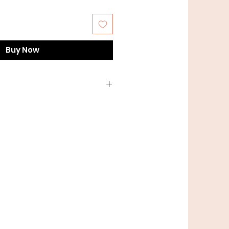
Buy Now
gram nøgle = ca. 175 meter