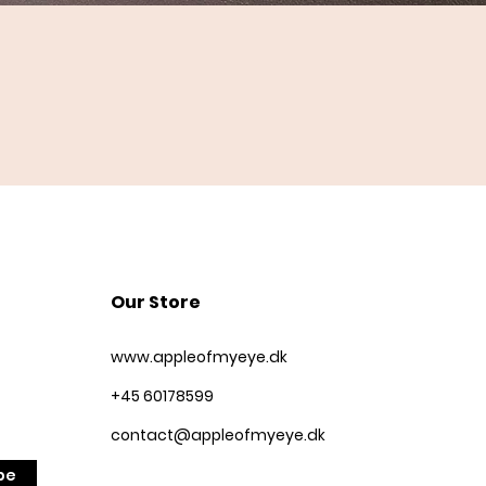
Quick View
Our Store
www.appleofmyeye.dk
+45 60178599
contact@appleofmyeye.dk
be