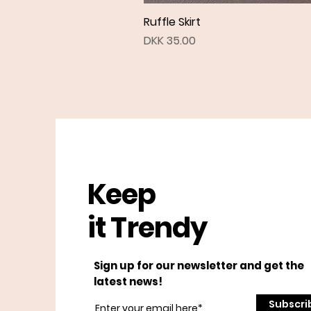
Ruffle Skirt
Price
DKK 35.00
Keep
it Trendy
Sign up for our newsletter and get the
latest news!
Subscri