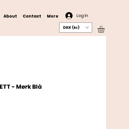
Log In
About
Contact
More
DKK (kr)
TT - Mørk Blå