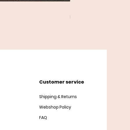
Twist Cardigan
Price
DKK 45.00
Customer service
Shipping & Returns
Webshop Policy
FAQ