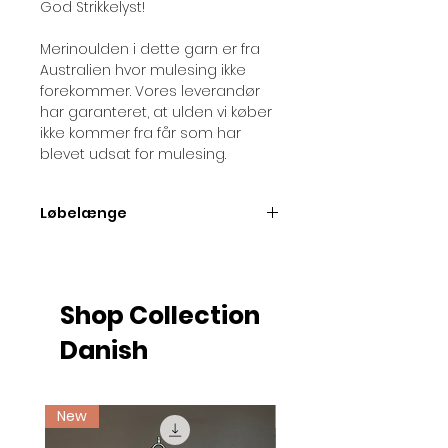
God Strikkelyst!
Merinoulden i dette garn er fra
Australien hvor mulesing ikke
forekommer. Vores leverandør
har garanteret, at ulden vi køber
ikke kommer fra får som har
blevet udsat for mulesing.
Løbelænge
Løbelængde pr. 50 gram nøgle =
ca. 175 meter
Shop Collection
Danish
New
Ny