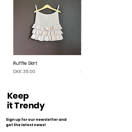
Ruffle Skirt
Twist Cardigan
Price
Price
DKK 35.00
DKK 45.00
Keep
it Trendy
Sign up for our newsletter and
get the latest news!