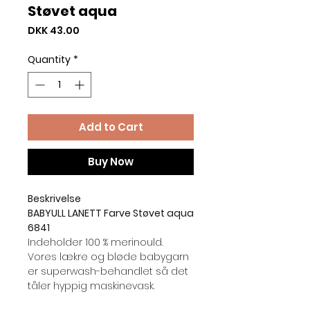
Støvet aqua
Price
DKK 43.00
Quantity
*
Add to Cart
Buy Now
Beskrivelse
BABYULL LANETT Farve Støvet aqua
6841
Indeholder 100 % merinould.
Vores lækre og bløde babygarn
er superwash-behandlet så det
tåler hyppig maskinevask.