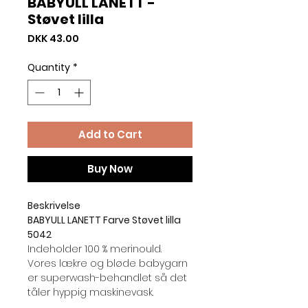
BABYULL LANETT -
Støvet lilla
Price
DKK 43.00
Quantity
*
Add to Cart
Buy Now
Beskrivelse
BABYULL LANETT Farve Støvet lilla
5042
Indeholder 100 % merinould.
Vores lækre og bløde babygarn
er superwash-behandlet så det
tåler hyppig maskinevask.