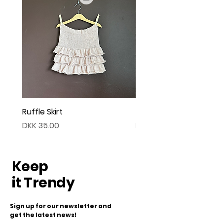
Ruffle Skirt
Twist Cardigan
Price
Price
DKK 35.00
DKK 45.00
Keep
it Trendy
Sign up for our newsletter and
get the latest news!