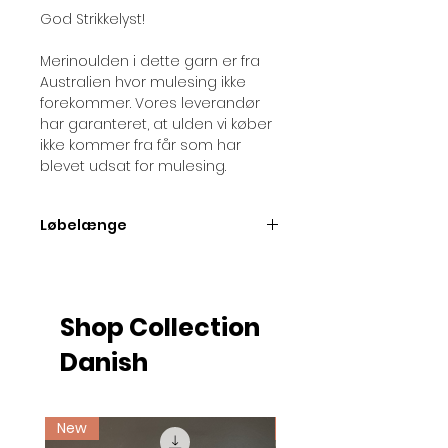
God Strikkelyst!
Merinoulden i dette garn er fra
Australien hvor mulesing ikke
forekommer. Vores leverandør
har garanteret, at ulden vi køber
ikke kommer fra får som har
blevet udsat for mulesing.
Løbelænge
Løbelængde pr. 50 gram nøgle =
ca. 175 meter
Shop Collection
Danish
New
Ny