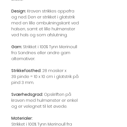
Design:
Kraven strikkes oppefra
og ned. Den er strikket i glatstrik
med en lille ombukningskant ved
halsen, samt et lille hulmønster
ved hals og som afslutning.
Garn:
Strikket i 100% Tynn Merinoull
fra Sandnes eller andre garn
alternativer.
Strikkefasthed:
28 masker x
39 pinde = 10 x 10 cm i glatstrik på
pind 3 mm.
Sværhedsgrad:
Opskriften på
kraven med hulmønster er enkel
og er velegnet til let øvede.
Materialer:
S
trikket
i 100% Tynn Merinoull
fra