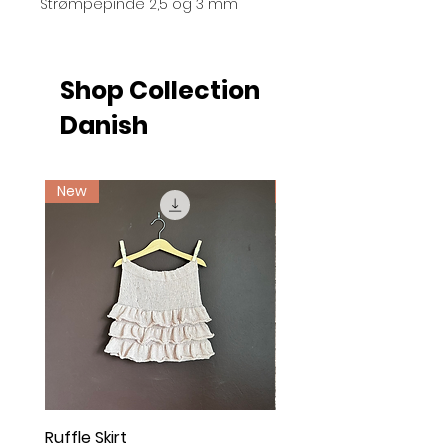
Strømpepinde 2,5 og 3 mm
Shop Collection
Danish
New
Ny
Ruffle Skirt
Twist Cardigan