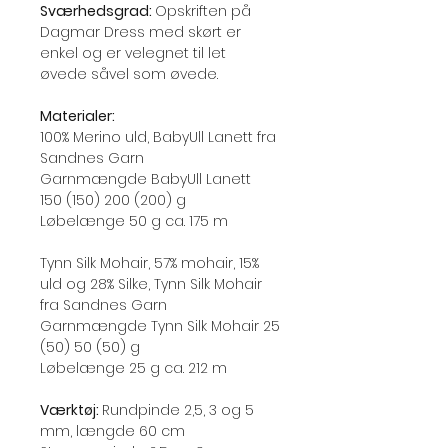
Sværhedsgrad:
Opskriften på
Dagmar Dress med skørt er
enkel og er velegnet til let
øvede såvel som øvede.
Materialer:
100% Merino uld, BabyUll Lanett fra
Sandnes Garn
Garnmængde BabyUll Lanett
150 (150) 200 (200) g
Løbelænge 50 g ca. 175 m
Tynn Silk Mohair, 57% mohair, 15%
uld og 28% Silke, Tynn Silk Mohair
fra Sandnes Garn
Garnmængde Tynn Silk Mohair 25
(50) 50 (50) g
Løbelænge 25 g ca. 212 m
Værktøj:
Rundpinde 2,5, 3 og 5
mm, længde 60 cm