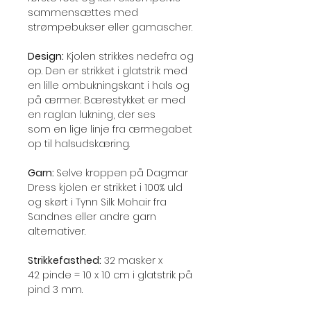
sammensættes med
strømpebukser eller gamascher.
Design:
Kjolen strikkes nedefra og
op. Den er strikket i glatstrik med
en lille ombukningskant i hals og
på ærmer. Bærestykket er med
en raglan lukning, der ses
som en lige linje fra ærmegabet
op til halsudskæring.
Garn:
Selve kroppen på Dagmar
Dress kjolen er strikket i 100% uld
og skørt i Tynn Silk Mohair fra
Sandnes eller andre garn
alternativer.
Strikkefasthed:
32 masker x
42 pinde = 10 x 10 cm i glatstrik på
pind 3 mm.