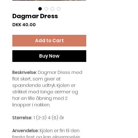
Dagmar Dress
Price
DKK 40.00
Add to Cart
Buy Now
Beskrivelse:
Dagmar Dress med
flot skørt, som giver et
spændende udtryk. Kjolen er
strikket med lange ærmer og
har en lille åbning med 2
knapper i nakken.
Størrelse:
1 (2-3) 4 (6) år
Anvendelse:
Kjolen er fin til den
første fest og kan eksempelvis