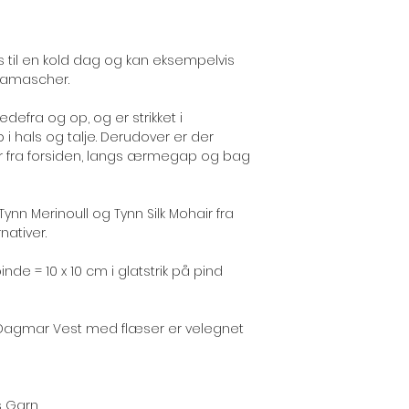
 til en kold dag og kan eksempelvis
amascher.
defra og op, og er strikket i
 i hals og talje. Derudover er der
ber fra forsiden, langs ærmegap og bag
Tynn Merinoull og Tynn Silk Mohair fra
nativer.
inde = 10 x 10 cm i glatstrik på pind
 Dagmar Vest med flæser er velegnet
s Garn