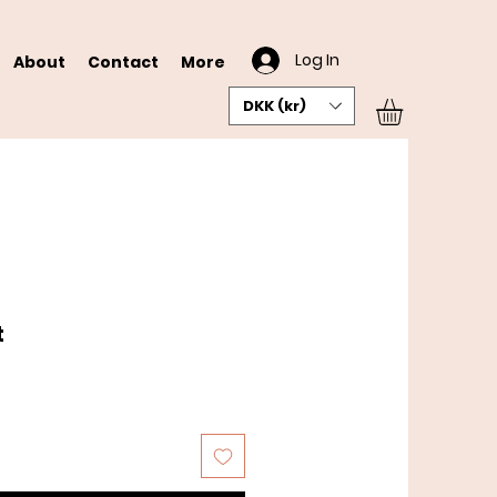
Log In
About
Contact
More
DKK (kr)
t