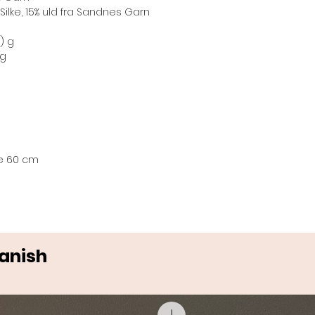
 Silke, 15% uld fra Sandnes Garn
) g
 g
e 60 cm
Danish