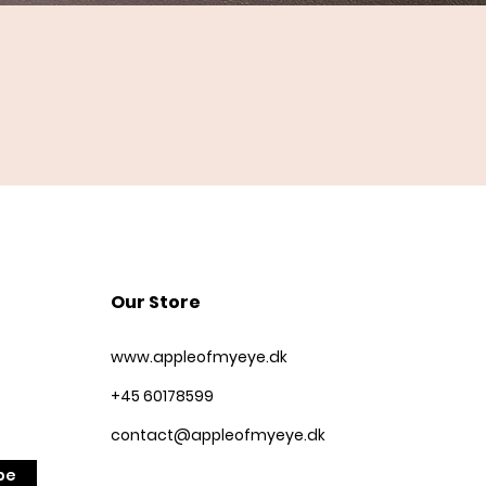
Quick View
Our Store
www.appleofmyeye.dk
+45 60178599
contact@appleofmyeye.dk
be