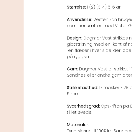
Størrelse:
1 (2) (3-4) 5-6 år
Anvendelse:
Vesten kan bruges
sammensættes med Victor G
Design:
Dagmar Vest strikkes ne
glatstrikning med en kant af rib
en flæser i hver side, der lø
på ryggen.
Garn:
Dagmar Vest er strikket i 
Sandnes eller andre garn alter
Strikkefasthed:
17 masker x 28 p
5 mm.
Sværhedsgrad:
Opskriften på
til let øvede.
Materialer:
Tynn Merinoull 100% fra Sandne