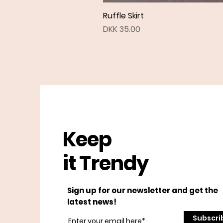
Ruffle Skirt
Price
DKK 35.00
Keep
it Trendy
Sign up for our newsletter and get the
latest news!
Subscri