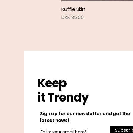
Ruffle Skirt
Price
DKK 35.00
Keep
it Trendy
Sign up for our newsletter and get the
latest news!
Subscri