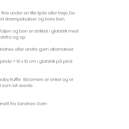
ine under en lille kjole eller trøje. De
ed strømpebukser og bare ben.
. Taljen og ben er strikket i glatstrik med
edefra og op.
Sandnes eller andre garn alternativer.
inde = 10 x 10 cm i glatstrik på pind
baby Ruffle Bloomers er enkel og er
el som let øvede.
Lanett fra Sandnes Garn