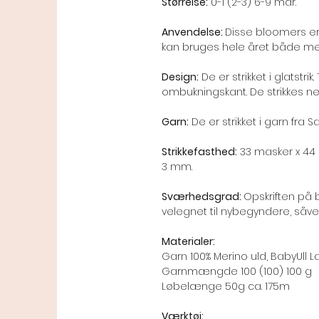
Størrelse:
0-1 (2-3) 6-9 mdr.
Anvendelse:
Disse bloomers er f
kan bruges hele året både m
Design:
De er strikket i glatstrik
ombukningskant. De strikkes n
Garn:
De er strikket i garn fra 
Strikkefasthed:
33 masker x 44 p
3 mm.
Sværhedsgrad:
Opskriften på 
velegnet til nybegyndere, såv
Materialer:
Garn 100% Merino uld, BabyUll 
Garnmængde 100 (100) 100 g
Løbelænge 50g ca. 175m
Værktøj: