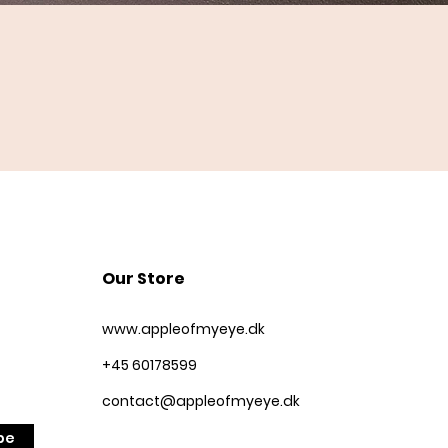
Quick View
Our Store
www.appleofmyeye.dk
+45 60178599
contact@appleofmyeye.dk
be