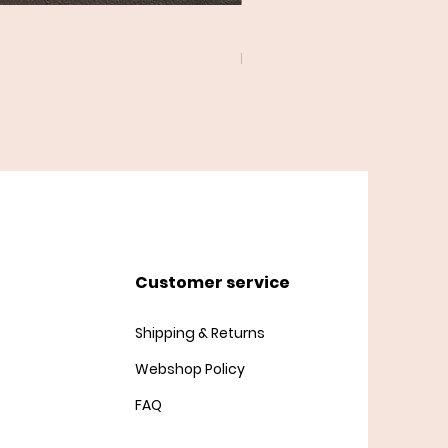
Twist Cardigan
Price
DKK 45.00
Customer service
Shipping & Returns
Webshop Policy
FAQ