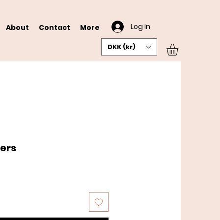
Log In
About
Contact
More
DKK (kr)
ers