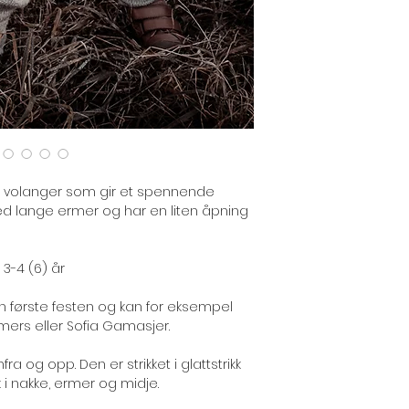
e volanger som gir et spennende
ed lange ermer og har en liten åpning
 3-4 (6) år
 den første festen og kan for eksempel
rs eller Sofia Gamasjer.
ra og opp. Den er strikket i glattstrikk
k i nakke, ermer og midje.