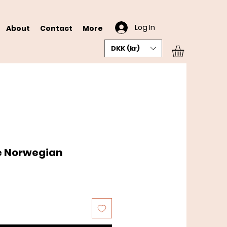
Log In
About
Contact
More
DKK (kr)
se Norwegian