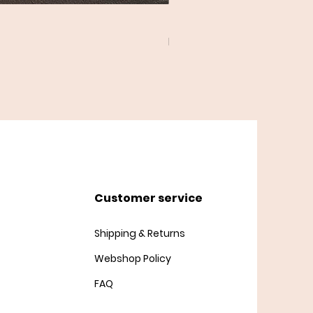
Twist Cardigan
Price
DKK 45.00
Customer service
Shipping & Returns
Webshop Policy
FAQ