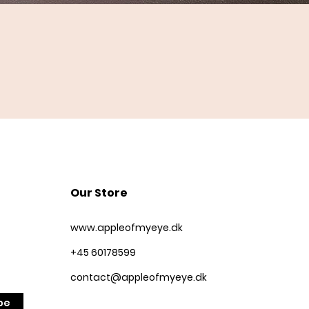
Quick View
Our Store
www.appleofmyeye.dk
+45 60178599
contact@appleofmyeye.dk
be