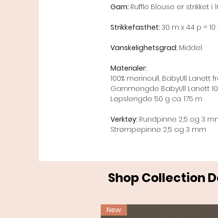
Garn:
Ruffle Blouse er strikket i 
Strikkefasthet:
30 m x 44 p = 10 
Vanskelighetsgrad:
Middel.
Materialer:
100% merinoull, BabyUll Lanett
Garnmengde BabyUll Lanett 100 
Løpslengde 50 g ca. 175 m
Verktøy:
Rundpinne 2,5 og 3 
Strømpepinne 2,5 og 3 mm
Shop Collection 
New