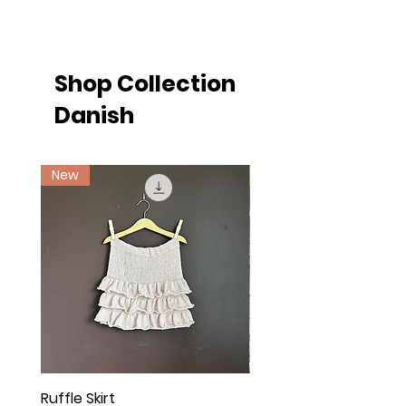
Strikkefasthed: 28 masker på 10
cm.
Shop Collection
Danish
New
Ny
Ruffle Skirt
Twist Cardigan