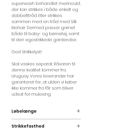
superwash behandlet merinould,
der kan strikkes i både enkelt og
dobbelttråd. Eller strikkes
sammen med en tråd med Silk
Mohair. Dermed passer garnet
både til baby- og børnetøj, samt
til den egostrikkede garderobe.
God Strikkelyst!
Skal vaskes separat. Råvaren til
denne kvalitet kommer fra
Uruguay. Vores leverandør har
garanteret for, at ulden vi køber
ikke kommer fra får som bliver
udsat for mulesing.
Løbelænge
Løbelængde pr. nøgle (50 gr) =
Strikkefasthed
ca. 235 meter.