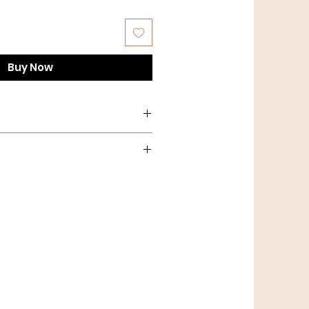
Buy Now
le (50 gr) = ca. 235 meter.
 masker på 10 cm.