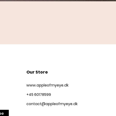
Quick View
Our Store
www.appleofmyeye.dk
+45 60178599
contact@appleofmyeye.dk
be