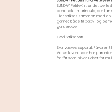
SUNDAY PetiteKnit Farve Støvet L
SUNDAY PetiteKnit er det perfe
behandlet merinould, der kan s
Eller strikkes sammen med en 
garnet både til baby- og børne
garderobe.
God Strikkelyst!
Skal vaskes separat. Råvaren t
Vores leverandør har garantere
fra får som bliver udsat for mul