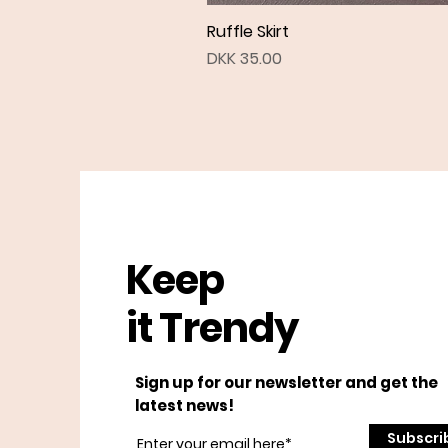
Ruffle Skirt
Price
DKK 35.00
Keep
it Trendy
Sign up for our newsletter and get the
latest news!
Subscri