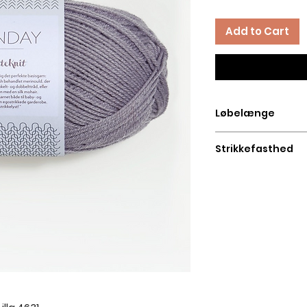
Add to Cart
Løbelænge
Løbelængde pr. nøg
Strikkefasthed
Strikkefasthed: 28