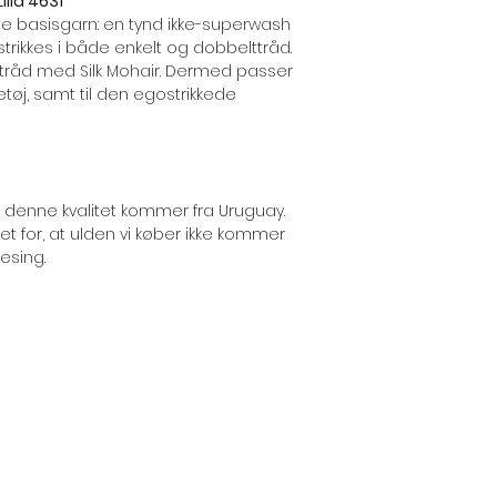
illa 4631
kte basisgarn: en tynd ikke-superwash
trikkes i både enkelt og dobbelttråd.
tråd med Silk Mohair. Dermed passer
tøj, samt til den egostrikkede
il denne kvalitet kommer fra Uruguay.
t for, at ulden vi køber ikke kommer
esing.