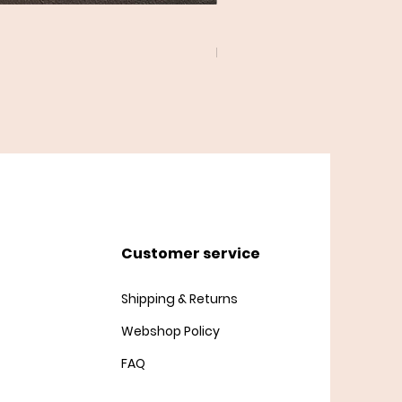
Twist Cardigan
Price
DKK 45.00
Customer service
Shipping & Returns
Webshop Policy
FAQ