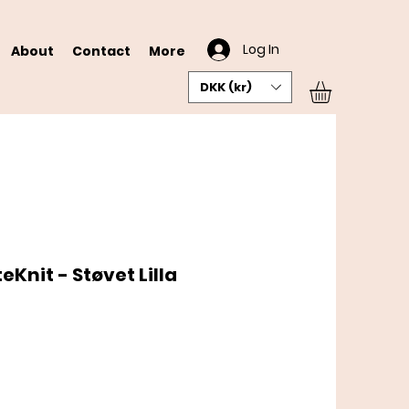
Log In
About
Contact
More
DKK (kr)
Knit - Støvet Lilla