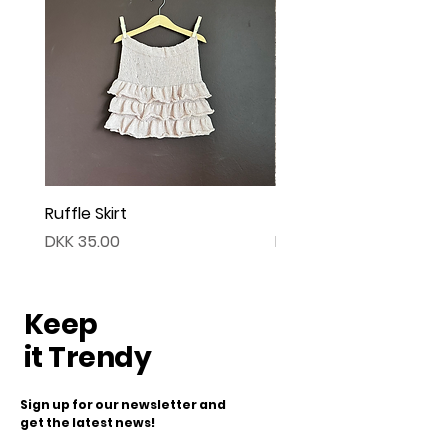
Ruffle Skirt
Twist Cardigan
Price
Price
DKK 35.00
DKK 45.00
Keep
it Trendy
Sign up for our newsletter and
get the latest news!