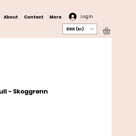
Log In
About
Contact
More
DKK (kr)
ull - Skoggrønn