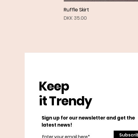
Ruffle Skirt
Price
DKK 35.00
Keep
it Trendy
Sign up for our newsletter and get the
latest news!
Subscri