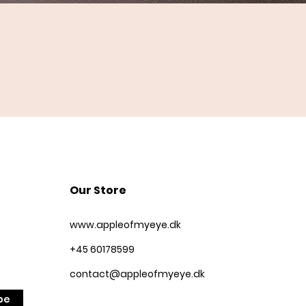
Quick View
Our Store
www.appleofmyeye.dk
+45 60178599
contact@appleofmyeye.dk
be