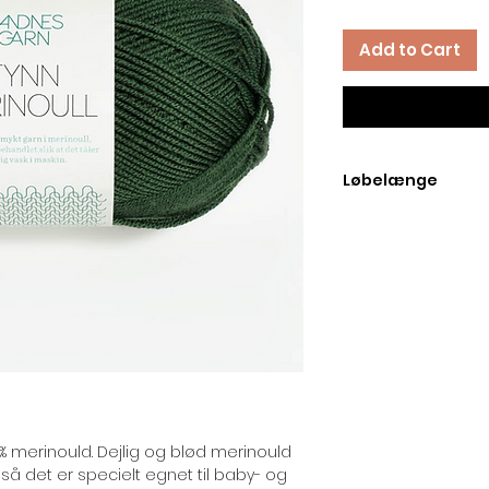
Add to Cart
Løbelænge
Løbelængde pr. nøg
% merinould. Dejlig og blød merinould
 det er specielt egnet til baby- og