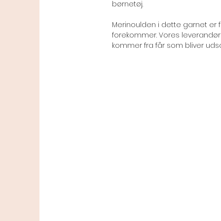
børnetøj.
Merinoulden i dette garnet er f
forekommer. Vores leverandør h
kommer fra får som bliver udsa