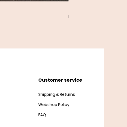
Twist Cardigan
Price
DKK 45.00
Customer service
Shipping & Returns
Webshop Policy
FAQ