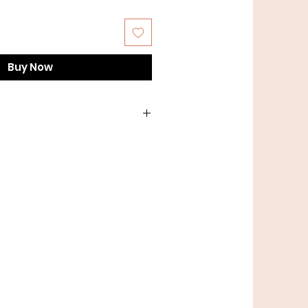
Buy Now
le = ca. 175 meter.