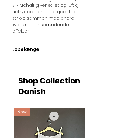
Silk Mohair giver et let og luftig
udtryk, og egner sig godt til at
strikke sammen med andre
kvaliteter for spændende
effekter.
Løbelænge
Løbelængde pr. 25 gram nøgle =
ca. 212 meter
Shop Collection
Danish
New
Ny