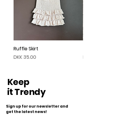
Ruffle Skirt
Twist Cardigan
Price
Price
DKK 35.00
DKK 45.00
Keep
it Trendy
Sign up for our newsletter and
get the latest news!