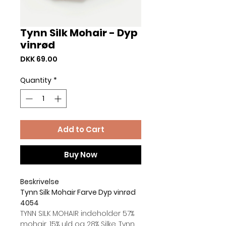
Tynn Silk Mohair - Dyp
vinrød
Price
DKK 69.00
Quantity
*
Add to Cart
Buy Now
Beskrivelse
Tynn Silk Mohair Farve Dyp vinrød
4054
TYNN SILK MOHAIR indeholder 57%
mohair, 15% uld og 28% Silke. Tynn