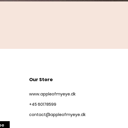
Quick View
Our Store
www.appleofmyeye.dk
+45 60178599
contact@appleofmyeye.dk
be