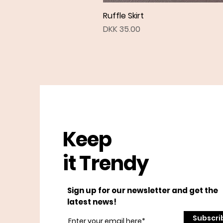
Ruffle Skirt
Price
DKK 35.00
Keep
it Trendy
Sign up for our newsletter and get the
latest news!
Subscri