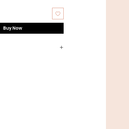
Buy Now
gram nøgle = ca. 212 meter