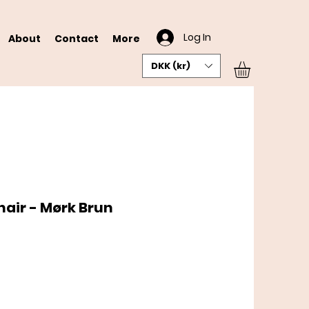
Log In
About
Contact
More
DKK (kr)
hair - Mørk Brun