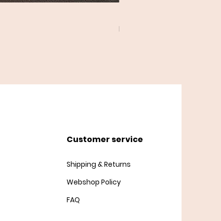
Twist Cardigan
Price
DKK 45.00
Customer service
Shipping & Returns
Webshop Policy
FAQ