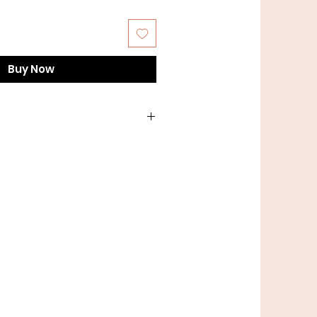
Buy Now
gram nøgle = ca. 212 meter