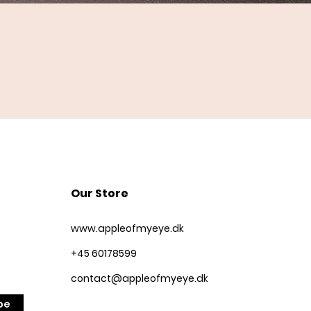
Quick View
Our Store
www.appleofmyeye.dk
+45 60178599
contact@appleofmyeye.dk
be