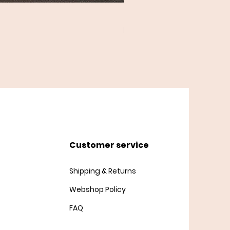
Twist Cardigan
Price
DKK 45.00
Customer service
Shipping & Returns
Webshop Policy
FAQ