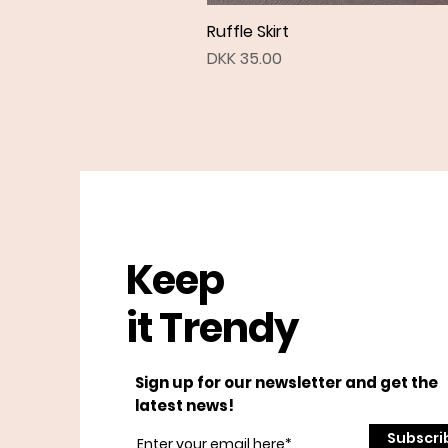
Ruffle Skirt
Price
DKK 35.00
Keep
it Trendy
Sign up for our newsletter and get the
latest news!
Subscri