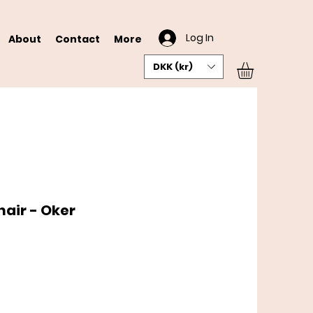
Log In
About
Contact
More
DKK (kr)
hair - Oker