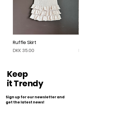
Ruffle Skirt
Twist Cardigan
Price
Price
DKK 35.00
DKK 45.00
Keep
it Trendy
Sign up for our newsletter and
get the latest news!