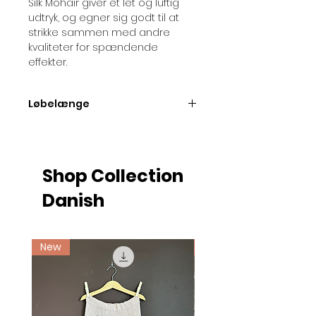
Silk Mohair giver et let og luftig
udtryk, og egner sig godt til at
strikke sammen med andre
kvaliteter for spændende
effekter.
Løbelænge
Løbelængde pr. 25 gram nøgle =
ca. 212 meter
Shop Collection
Danish
New
Ny