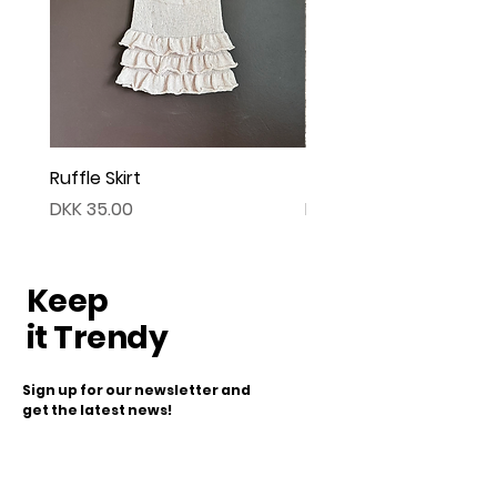
Ruffle Skirt
Twist Cardigan
Price
Price
DKK 35.00
DKK 45.00
Keep
it Trendy
Sign up for our newsletter and
get the latest news!