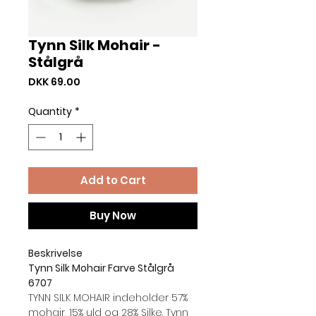
Tynn Silk Mohair -
Stålgrå
Price
DKK 69.00
Quantity
*
Add to Cart
Buy Now
Beskrivelse
Tynn Silk Mohair Farve Stålgrå
6707
TYNN SILK MOHAIR indeholder 57%
mohair, 15% uld og 28% Silke. Tynn