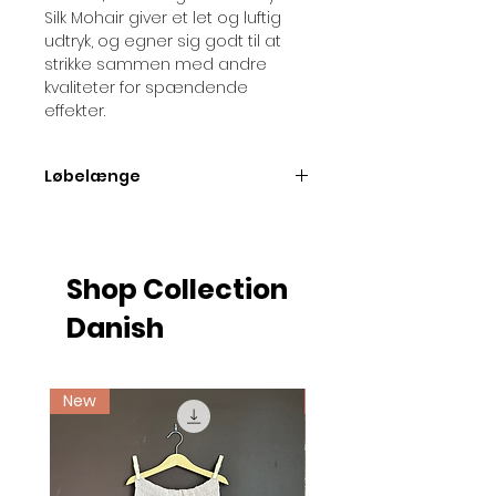
Silk Mohair giver et let og luftig
udtryk, og egner sig godt til at
strikke sammen med andre
kvaliteter for spændende
effekter.
Løbelænge
Løbelængde pr. 25 gram nøgle =
ca. 212 meter
Shop Collection
Danish
New
Ny