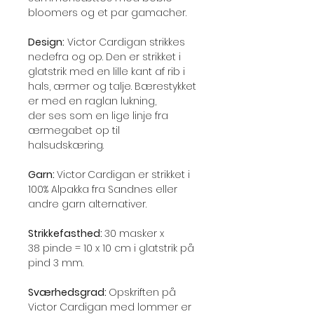
bloomers og et par gamacher.
Design:
Victor Cardigan strikkes
nedefra og op. Den er strikket i
glatstrik med en lille kant af rib i
hals, ærmer og talje. Bærestykket
er med en raglan lukning,
der ses som en lige linje fra
ærmegabet op til
halsudskæring.
Garn:
Victor
Cardigan er strikket i
100% Alpakka fra Sandnes eller
andre garn alternativer.
Strikkefasthed:
30 masker x
38 pinde = 10 x 10 cm i glatstrik på
pind 3 mm.
Sværhedsgrad:
Opskriften på
Victor Cardigan med lommer er